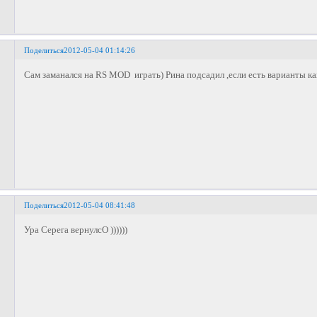
Поделиться
2012-05-04 01:14:26
Сам заманался на RS MOD играть) Рина подсадил ,если есть варианты к
Поделиться
2012-05-04 08:41:48
Ура Серега вернулсО ))))))