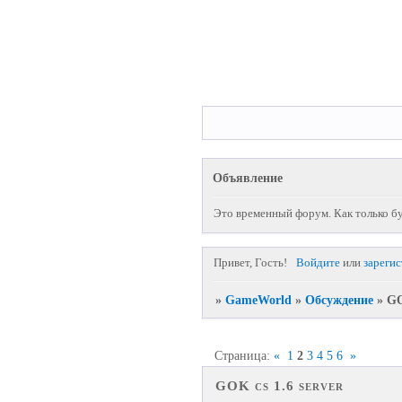
Объявление
Это временный форум. Как только бу
Привет, Гость!
Войдите
или
зареги
»
GameWorld
»
Обсуждение
»
GO
Страница:
«
1
2
3
4
5
6
»
GOK cs 1.6 server