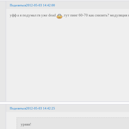
Поделиться
2012-05-03 14:42:00
уфф а я подумал гв уже dead
..тут пинг 60-70 как снизить? модуляция
Поделиться
2012-05-03 14:42:25
уряяя!