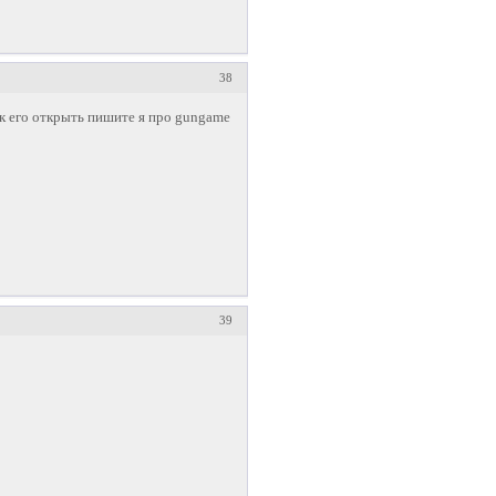
38
ак его открыть пишите я про gungame
39