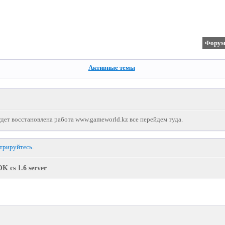
Фору
Активные темы
дет восстановлена работа www.gameworld.kz все перейдем туда.
стрируйтесь
.
K cs 1.6 server