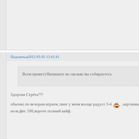
Поделиться
2012-05-05 13:42:41
Всем привет) Напишите во сколько вы собираетесь
Здорова Серёга!!!!
обычно по вечерам играем, пинг у меня вооще радует 3-4
...картинк
ноль,фпс 100,короче полный кайф.