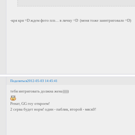
-кря кря =D ждем фото плз.... в личку =D (меня тоже заинтриговало =D)
Поделиться
2012-05-03 14:45:41
тебя интриговать должна жена)))))
Ренат, GG гоу откроем!
2 серва будет норм! один - паблик, второй - мяск0!