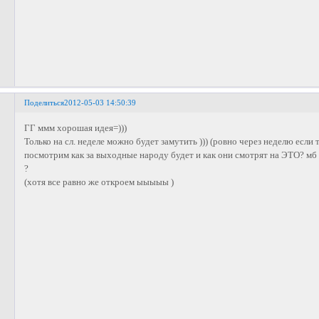
Поделиться
2012-05-03 14:50:39
ГГ ммм хорошая идея=)))
Только на сл. неделе можно будет замутить ))) (ровно через неделю если 
посмотрим как за выходные народу будет и как они смотрят на ЭТО? мб г
?
(хотя все равно же откроем ыыыыы )