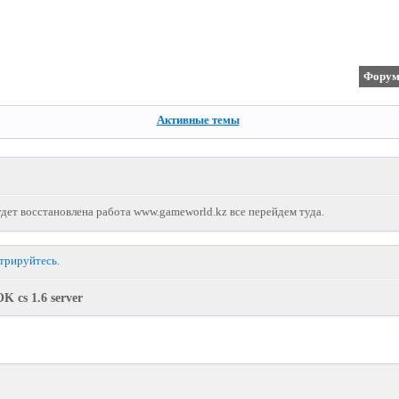
Фору
Активные темы
дет восстановлена работа www.gameworld.kz все перейдем туда.
стрируйтесь
.
K cs 1.6 server