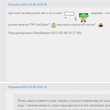
Поделиться
2012-05-08 19:36:28
простите великодушно ибо я не в теме!
маринка - это 
резала меня на GW GunGame?
впрочем я платил ей тем же!
Отредактировано Mindfreaker (2012-05-08 19:37:00)
Поделиться
2012-05-08 20:05:54
Вчера зашел в каком то разе сыграть, и ппц,поставили map на под
куда + глючная какая то, сидел ждал,просил что бы сменили,не дож
таким темпом сервер не раскрутить,по мимо того что свои заходя