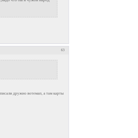
63
описали дружно вотемап, а там карты