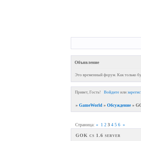
Объявление
Это временный форум. Как только бу
Привет, Гость!
Войдите
или
зареги
»
GameWorld
»
Обсуждение
»
GO
Страница:
«
1
2
3
4
5
6
»
GOK cs 1.6 server