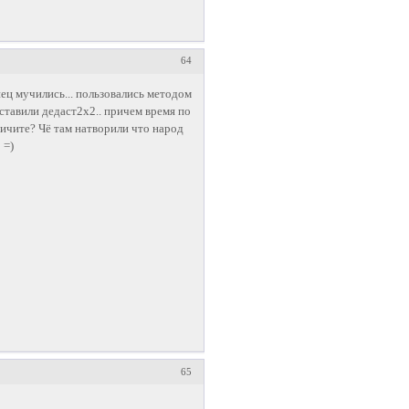
64
ипец мучились... пользовались методом
поставили дедаст2х2.. причем время по
имичите? Чё там натворили что народ
 =)
65