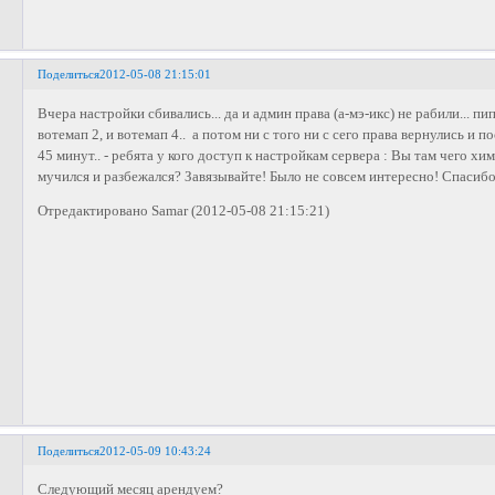
Поделиться
2012-05-08 21:15:01
Вчера настройки сбивались... да и админ права (а-мэ-икс) не рабили... п
вотемап 2, и вотемап 4.. а потом ни с того ни с сего права вернулись и 
45 минут.. - ребята у кого доступ к настройкам сервера : Вы там чего х
мучился и разбежался? Завязывайте! Было не совсем интересно! Спасибо
Отредактировано Samar (2012-05-08 21:15:21)
Поделиться
2012-05-09 10:43:24
Следующий месяц арендуем?