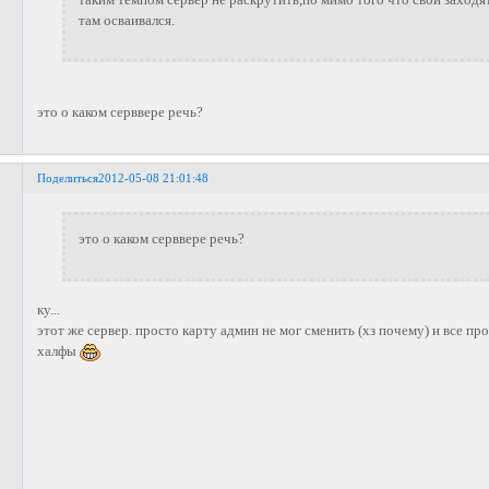
там осваивался.
это о каком серввере речь?
Поделиться
2012-05-08 21:01:48
это о каком серввере речь?
ку...
этот же сервер. просто карту админ не мог сменить (хз почему) и все пр
халфы