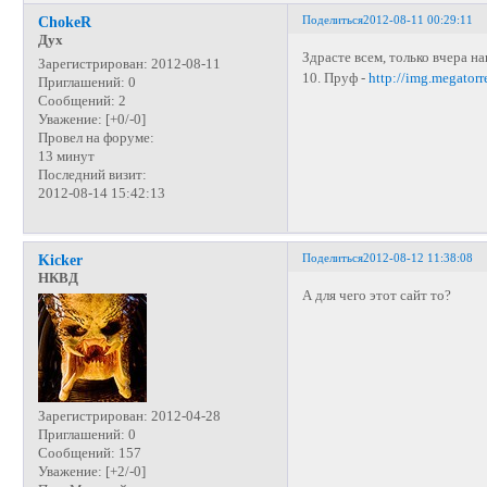
Поделиться
2012-08-11 00:29:11
ChokeR
Дух
Здрасте всем, только вчера н
Зарегистрирован
: 2012-08-11
10. Пруф -
http://img.megator
Приглашений:
0
Сообщений:
2
Уважение:
[+0/-0]
Провел на форуме:
13 минут
Последний визит:
2012-08-14 15:42:13
Поделиться
2012-08-12 11:38:08
Kicker
НКВД
А для чего этот сайт то?
Зарегистрирован
: 2012-04-28
Приглашений:
0
Сообщений:
157
Уважение:
[+2/-0]