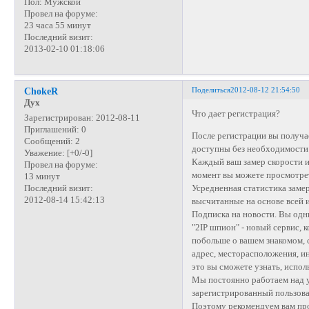
Пол:
Мужской
Провел на форуме:
23 часа 55 минут
Последний визит:
2013-02-10 01:18:06
Поделиться
2012-08-12 21:54:50
ChokeR
Дух
Что дает регистрация?
Зарегистрирован
: 2012-08-11
Приглашений:
0
После регистрации вы получа
Сообщений:
2
доступны без необходимости 
Уважение:
[+0/-0]
Каждый ваш замер скорости и
Провел на форуме:
момент вы можете просмотреть
13 минут
Усредненная статистика заме
Последний визит:
2012-08-14 15:42:13
высчитанные на основе всей 
Подписка на новости. Вы одни
"2IP шпион" - новый сервис, 
побольше о вашем знакомом, 
адрес, месторасположения, и
это вы сможете узнать, испол
Мы постоянно работаем над 
зарегистрированный пользоват
Поэтому рекомендуем вам пр